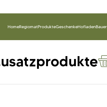
Home
Regiomat
Produkte
Geschenke
Hofladen
Bauer
usatzprodukte